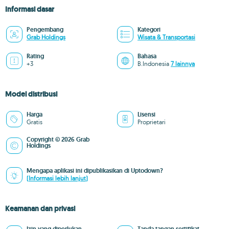
Informasi dasar
Pengembang
Kategori
Grab Holdings
Wisata & Transportasi
Rating
Bahasa
+3
B.Indonesia
7 lainnya
Model distribusi
Harga
Lisensi
Gratis
Proprietari
Copyright © 2026 Grab
Holdings
Mengapa aplikasi ini dipublikasikan di Uptodown?
(Informasi lebih lanjut)
Keamanan dan privasi