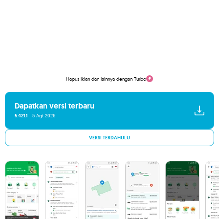
Hapus iklan dan lainnya dengan Turbo
Dapatkan versi terbaru
5.421.1
5 Agt 2026
VERSI TERDAHULU