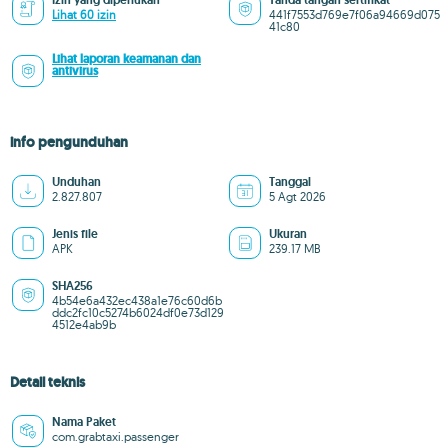
Izin yang diperlukan
Tanda tangan sertifikat
Lihat 60 izin
441f7553d769e7f06a94669d075
41c80
Lihat laporan keamanan dan
antivirus
info pengunduhan
Unduhan
Tanggal
2.827.807
5 Agt 2026
Jenis file
Ukuran
APK
239.17 MB
SHA256
4b54e6a432ec438a1e76c60d6b
ddc2fc10c5274b6024df0e73d129
4512e4ab9b
Detail teknis
Nama Paket
com.grabtaxi.passenger