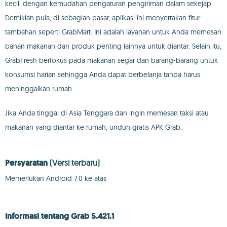
kecil, dengan kemudahan pengaturan pengiriman dalam sekejap.
Demikian pula, di sebagian pasar, aplikasi ini menyertakan fitur
tambahan seperti GrabMart. Ini adalah layanan untuk Anda memesan
bahan makanan dan produk penting lainnya untuk diantar. Selain itu,
GrabFresh berfokus pada makanan segar dan barang-barang untuk
konsumsi harian sehingga Anda dapat berbelanja tanpa harus
meninggalkan rumah.
Jika Anda tinggal di Asia Tenggara dan ingin memesan taksi atau
makanan yang diantar ke rumah, unduh gratis APK Grab.
Persyaratan
(Versi terbaru)
Memerlukan Android 7.0 ke atas
Informasi tentang Grab 5.421.1