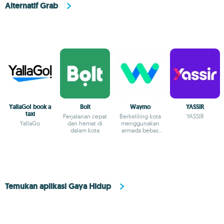
Alternatif Grab
YallaGo! book a
Bolt
Waymo
YASSIR
taxi
Perjalanan cepat
Berkeliling kota
YASSIR
YallaGo
dan hemat di
menggunakan
dalam kota
armada bebas
pengemudi
Temukan aplikasi Gaya Hidup