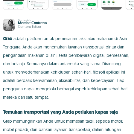
Direviu oleh
Merche Contreras
Content Editor
Grab
adalah platform untuk pemesanan taksi atau makanan di Asia
Tenggara. Anda akan menemukan layanan transportasi pintar dan
pengantaran makanan di sini, serta pembayaran digital, pemesanan,
dan belanja. Semuanya dalam antarmuka yang sama. Dirancang
untuk menyederhanakan kehidupan sehari-hari, filosofi aplikasi ini
adalah berbasis kenyamanan, aksesibilitas, dan kepercayaan. Tiap
pengguna dapat mengelola berbagai aspek kehidupan sehari-hari
mereka dari satu tempat.
Temukan transportasi yang Anda perlukan kapan saja
Grab memungkinkan Anda untuk memesan taksi, sepeda motor,
mobil pribadi, dan bahkan layanan transportasi, dalam hitungan