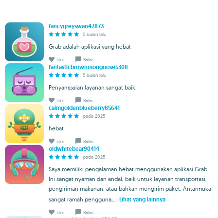
fancygreyswan47873
5 bulan lalu
Grab adalah aplikasi yang hebat
Like
Balas
fantasticbrownmongoose5308
5 bulan lalu
Penyampaian layanan sangat baik.
Like
Balas
calmgoldenblueberry85641
pada 2025
hebat
Like
Balas
oldwhitebear90414
pada 2025
Saya memiliki pengalaman hebat menggunakan aplikasi Grab!
Ini sangat nyaman dan andal, baik untuk layanan transportasi,
pengiriman makanan, atau bahkan mengirim paket. Antarmuka
sangat ramah pengguna,...
Lihat yang lainnya
Like
Balas