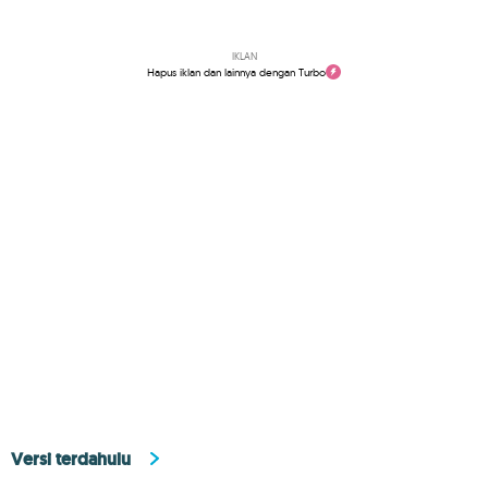
IKLAN
Hapus iklan dan lainnya dengan Turbo
Versi terdahulu