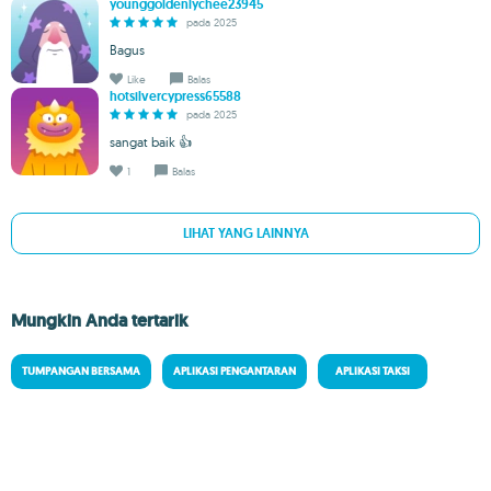
younggoldenlychee23945
pada 2025
Bagus
Like
Balas
hotsilvercypress65588
pada 2025
sangat baik 👍
1
Balas
LIHAT YANG LAINNYA
Mungkin Anda tertarik
TUMPANGAN BERSAMA
APLIKASI PENGANTARAN
APLIKASI TAKSI